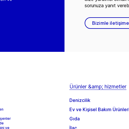
sorunuza yanıt vereb
Bizimle iletişim
Ürünler &amp; hizmetler
Denizcilik
Ev ve Kişisel Bakım Ürünler
 en
Gıda
eşenler
rde
İlaç
ini ve