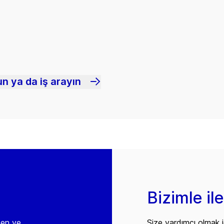
n ya da iş arayın
Bizimle il
den ve
Size yardımcı olmak i