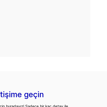
etişime geçin
çin buradayız! Sadece bir kaç detay ile