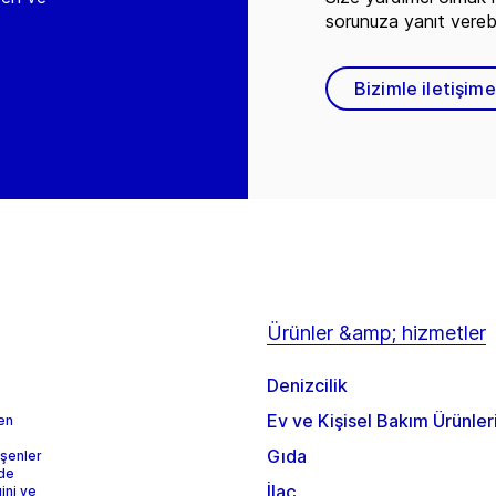
sorunuza yanıt vereb
Bizimle iletişim
Ürünler &amp; hizmetler
Denizcilik
Ev ve Kişisel Bakım Ürünler
 en
Gıda
eşenler
rde
İlaç
ini ve