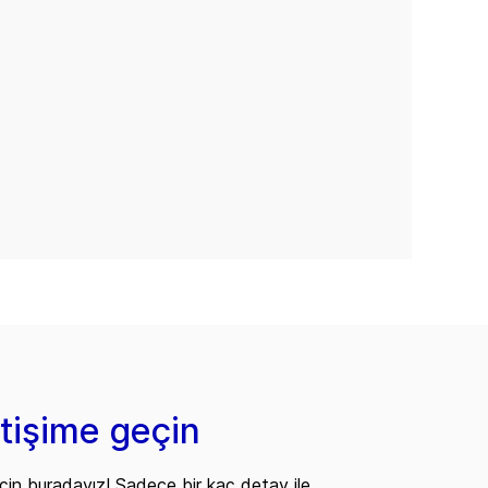
etişime geçin
çin buradayız! Sadece bir kaç detay ile