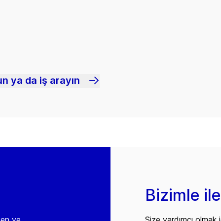
n ya da iş arayın
Bizimle il
den ve
Size yardımcı olmak i