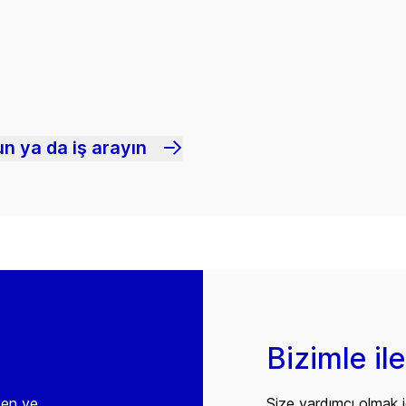
n ya da iş arayın
Bizimle il
den ve
Size yardımcı olmak i