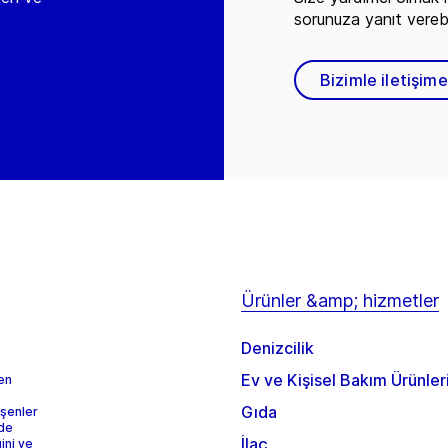
sorunuza yanıt vereb
Bizimle iletişim
Ürünler &amp; hizmetler
Denizcilik
Ev ve Kişisel Bakım Ürünler
 en
Gıda
eşenler
rde
İlaç
ini ve