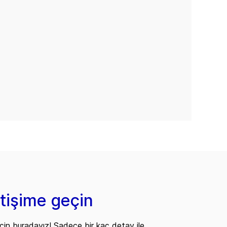
etişime geçin
çin buradayız! Sadece bir kaç detay ile