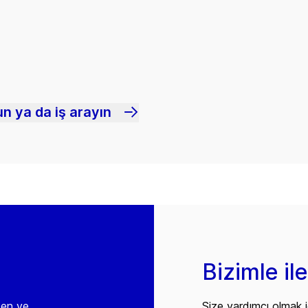
n ya da iş arayın
Bizimle il
den ve
Size yardımcı olmak i