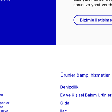
sorunuza yanıt vereb
Bizimle iletişim
Ürünler &amp; hizmetler
Denizcilik
Ev ve Kişisel Bakım Ürünler
 en
Gıda
eşenler
rde
İlaç
ini ve