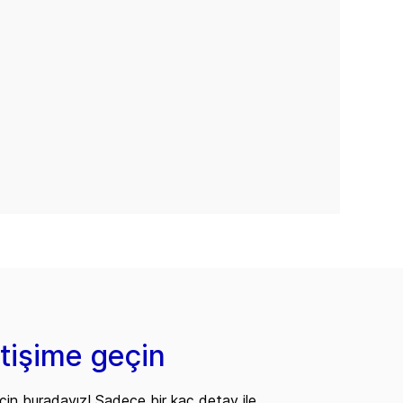
etişime geçin
çin buradayız! Sadece bir kaç detay ile