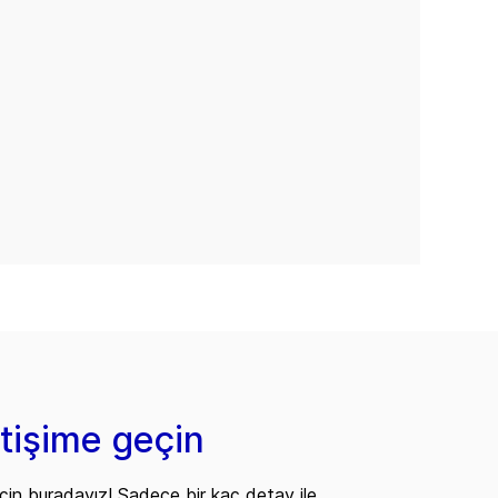
etişime geçin
çin buradayız! Sadece bir kaç detay ile