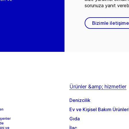
sorunuza yanıt vereb
Bizimle iletişim
Ürünler &amp; hizmetler
Denizcilik
Ev ve Kişisel Bakım Ürünler
 en
Gıda
eşenler
rde
İlaç
ini ve