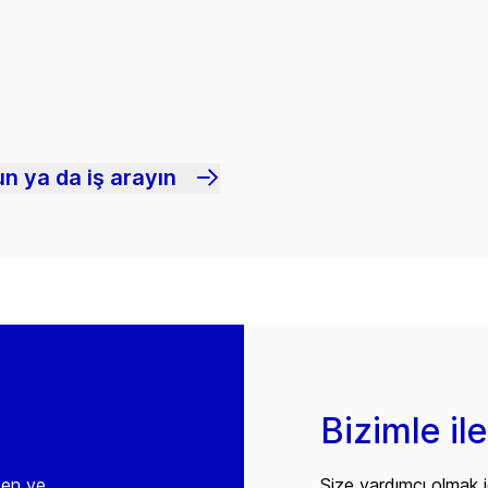
n ya da iş arayın
Bizimle il
den ve
Size yardımcı olmak i