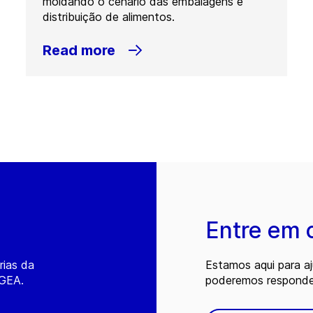
moldando o cenário das embalagens e
distribuição de alimentos.
Read more
Entre em 
rias da
Estamos aqui para a
 GEA.
poderemos responder