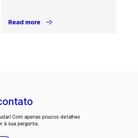
Read more
contato
judar! Com apenas poucos detalhes
 à sua pergunta.