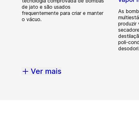
tecnologia comprovada de bombas
de jato e são usados
As bomba
frequentemente para criar e manter
multiest
o vácuo.
produzir
secadore
destilaçã
poli-con
desodori
Ver mais