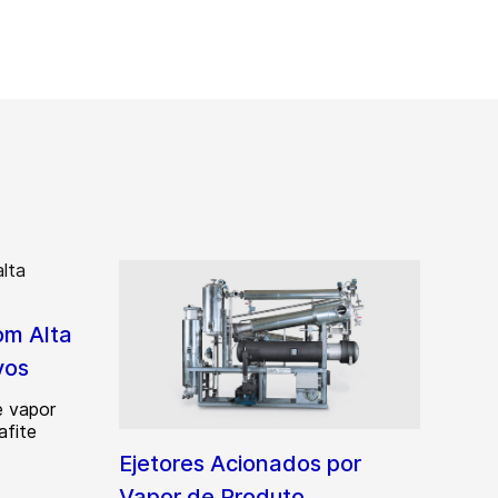
om Alta
vos
e vapor
afite
Ejetores Acionados por
Vapor de Produto