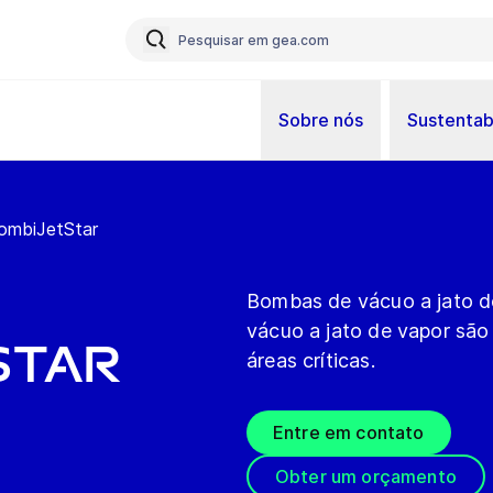
Sobre nós
Sustentab
ombiJetStar
Bombas de vácuo a jato 
vácuo a jato de vapor são
Star
áreas críticas.
Entre em contato
Obter um orçamento