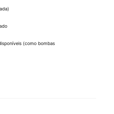
ada)
uado
 disponíveis (como bombas