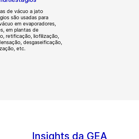
s de vácuo a jato
ágios são usadas para
 vácuo em evaporadores,
s, em plantas de
o, retificação, liofilização,
densação, desgaseificação,
zação, etc.
Insights da GEA