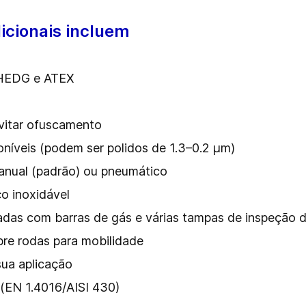
icionais incluem
²
HEDG e ATEX
evitar ofuscamento
níveis (podem ser polidos de 1.3–0.2 µm)
anual (padrão) ou pneumático
ço inoxidável
das com barras de gás e várias tampas de inspeção d
bre rodas para mobilidade
sua aplicação
 (EN 1.4016/AISI 430)