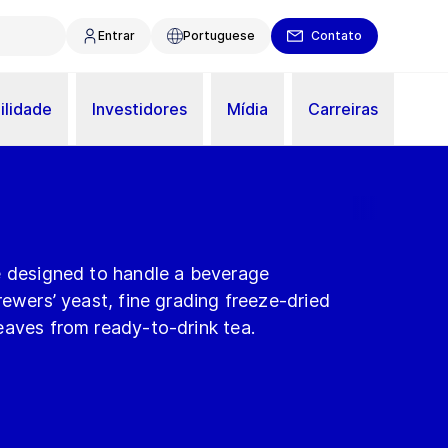
Entrar
Portuguese
Contato
ilidade
Investidores
Mídia
Carreiras
e designed to handle a beverage
rewers’ yeast, fine grading freeze-dried
eaves from ready-to-drink tea.