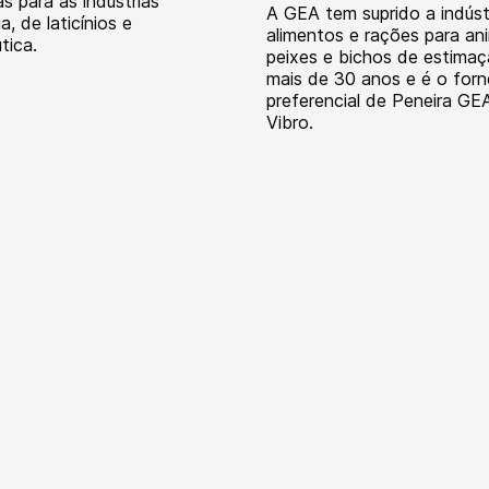
s para as indústrias
A GEA tem suprido a indúst
ia, de laticínios e
alimentos e rações para ani
tica.
peixes e bichos de estima
mais de 30 anos e é o for
preferencial de Peneira GE
Vibro.