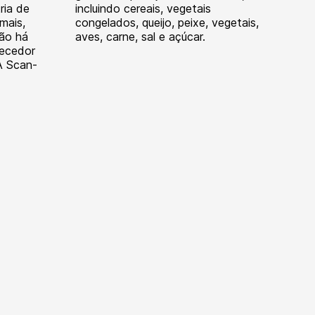
ria de
incluindo cereais, vegetais
mais,
congelados, queijo, peixe, vegetais,
ção há
aves, carne, sal e açúcar.
necedor
A Scan-