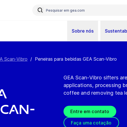
Sobre nós
Sustentab
A Scan-Vibro
/
Peneiras para bebidas GEA Scan-Vibro
GEA Scan-Vibro sifters ar
applications, processing b
a
coffee and removing tea l
Scan-
Entre em contato
Faça uma cotação