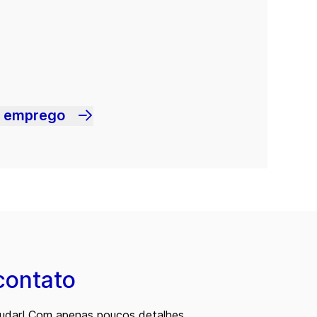
m emprego
contato
judar! Com apenas poucos detalhes