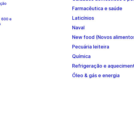
ução
Farmacêutica e saúde
Laticínios
e 600 e
s
Naval
New food (Novos alimento
Pecuária leiteira
Química
Refrigeração e aquecimen
Óleo & gás e energia