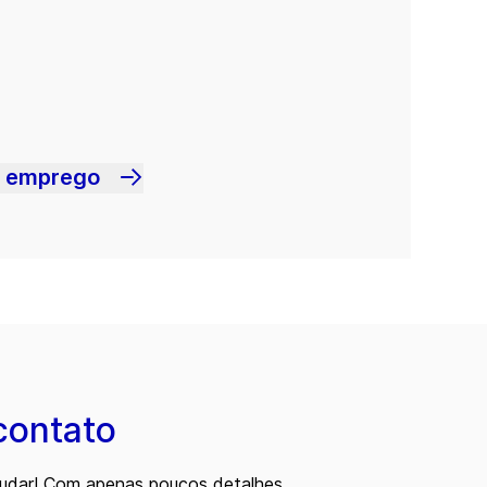
m emprego
contato
judar! Com apenas poucos detalhes