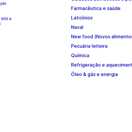
ução
Farmacêutica e saúde
Laticínios
e 600 e
s
Naval
New food (Novos alimento
Pecuária leiteira
Química
Refrigeração e aquecimen
Óleo & gás e energia