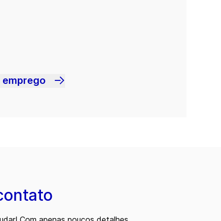
m emprego
contato
judar! Com apenas poucos detalhes