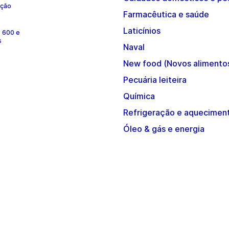
ução
Farmacêutica e saúde
Laticínios
e 600 e
s
Naval
New food (Novos alimento
Pecuária leiteira
Química
Refrigeração e aquecimen
Óleo & gás e energia