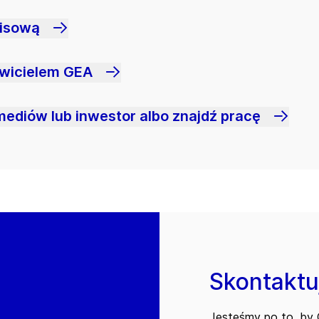
wisową
awicielem GEA
mediów lub inwestor albo znajdź pracę
Skontaktuj
Jesteśmy po to, by C