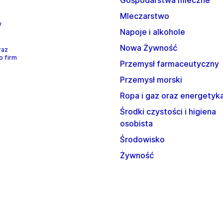
Gospodarstwa mleczne
Mleczarstwo
w
Napoje i alkohole
Nowa Żywność
raz
o firm
Przemysł farmaceutyczny
Przemysł morski
Ropa i gaz oraz energetyk
Środki czystości i higiena
osobista
Środowisko
Żywność