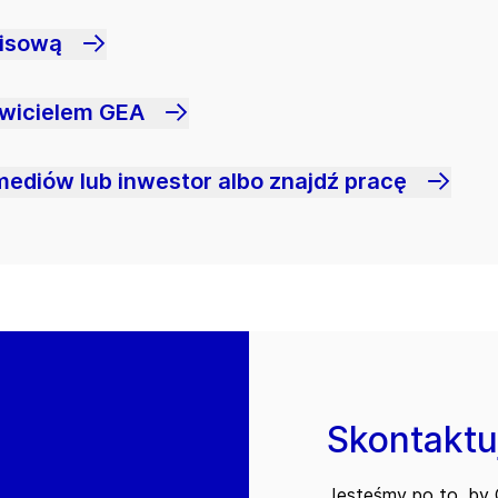
wisową
awicielem GEA
mediów lub inwestor albo znajdź pracę
Skontaktuj
Jesteśmy po to, by C