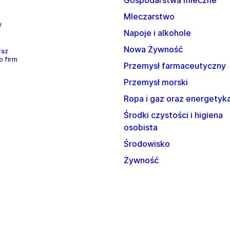
Gospodarstwa mleczne
Mleczarstwo
w
Napoje i alkohole
Nowa Żywność
raz
o firm
Przemysł farmaceutyczny
Przemysł morski
Ropa i gaz oraz energetyk
Środki czystości i higiena
osobista
Środowisko
Żywność