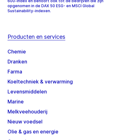
600-index en behoort ook tot de bedrijven die zijn
opgenomen in de DAX 50 ESG- en MSCI Global
Sustainability-indexen.
Producten en services
Chemie
Dranken
Farma
Koeltechniek & verwarming
Levensmiddelen
Marine
Melkveehouderij
Nieuw voedsel
Olie & gas en energie