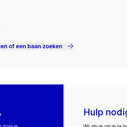
len of een baan zoeken
A
Hulp nodi
n door je
Wij zijn er om je te