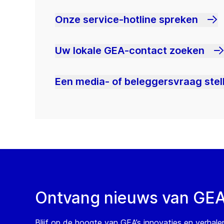
Onze service-hotline spreken
Uw lokale GEA-contact zoeken
Een media- of beleggersvraag stel
Ontvang nieuws van GE
Blijf op de hoogte van GEA’s innovaties en verhale