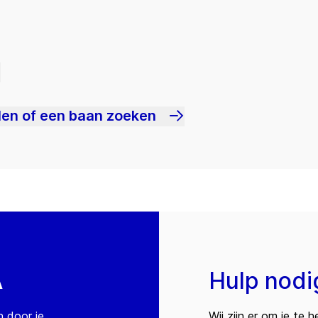
len of een baan zoeken
A
Hulp nodi
n door je
Wij zijn er om je te