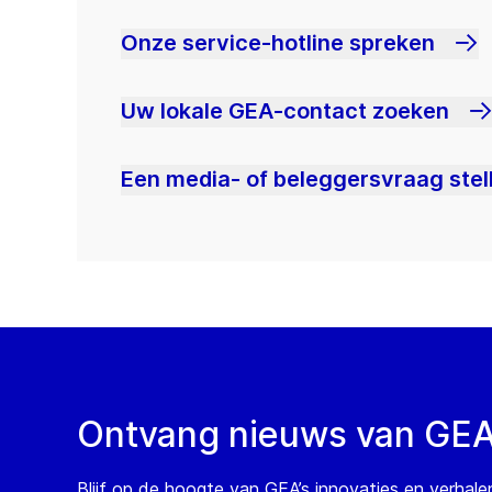
Onze service-hotline spreken
Uw lokale GEA-contact zoeken
Een media- of beleggersvraag stel
Ontvang nieuws van GE
Blijf op de hoogte van GEA’s innovaties en verhale