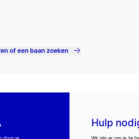
len of een baan zoeken
A
Hulp nodi
n door je
Wij zijn er om je te