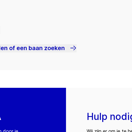
len of een baan zoeken
A
Hulp nodi
n door je
Wij zijn er om je te