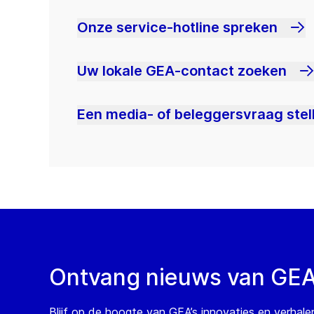
Onze service-hotline spreken
Uw lokale GEA-contact zoeken
Een media- of beleggersvraag stel
Ontvang nieuws van GE
Blijf op de hoogte van GEA’s innovaties en verhale