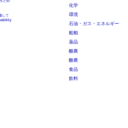
性と効
化学
環境
上場して
bility
石油・ガス・エネルギー
船舶
薬品
酪農
酪農
食品
飲料