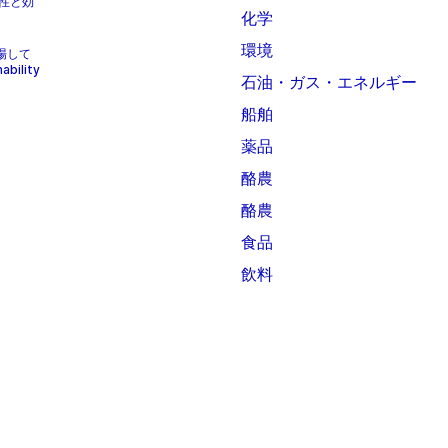
性と効
化学
環境
上場して
bility
石油・ガス・エネルギー
船舶
薬品
酪農
酪農
食品
飲料