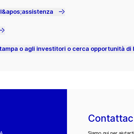
 l&apos;assistenza
ampa o agli investitori o cerca opportunità di 
Contattac
EA
Siamo qui per aiutart