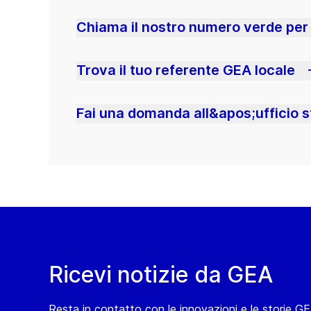
Chiama il nostro numero verde per
Trova il tuo referente GEA locale
Fai una domanda all&apos;ufficio st
Ricevi notizie da GEA
Resta in contatto con le innovazioni e le storie G