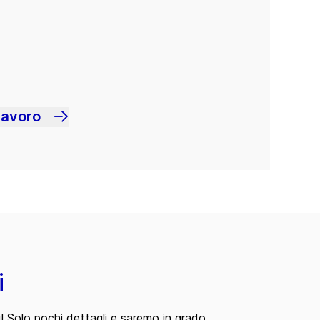
lavoro
i
i! Solo pochi dettagli e saremo in grado