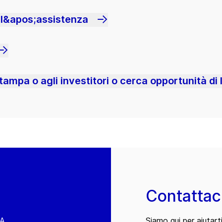
 l&apos;assistenza
ampa o agli investitori o cerca opportunità di 
Contattac
EA
Siamo qui per aiutart