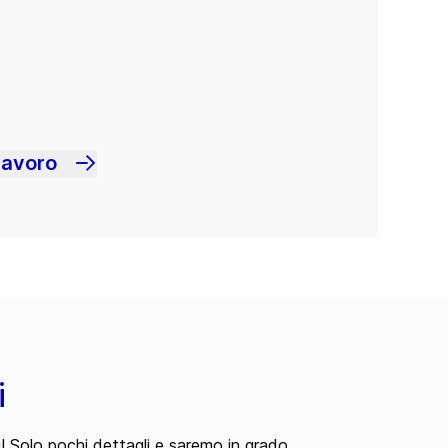
lavoro
i
i! Solo pochi dettagli e saremo in grado