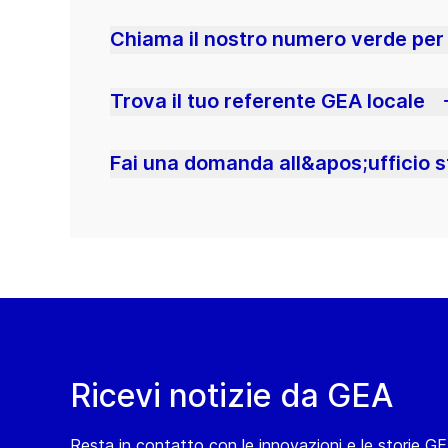
Chiama il nostro numero verde per
Trova il tuo referente GEA locale
Fai una domanda all&apos;ufficio st
Ricevi notizie da GEA
Resta in contatto con le innovazioni e le storie G