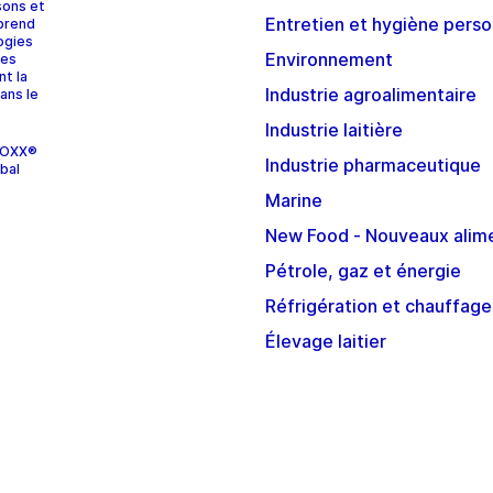
sons et
Entretien et hygiène perso
prend
ogies
Environnement
ces
nt la
Industrie agroalimentaire
ans le
Industrie laitière
STOXX®
Industrie pharmaceutique
bal
Marine
New Food - Nouveaux alim
Pétrole, gaz et énergie
Réfrigération et chauffage
Élevage laitier