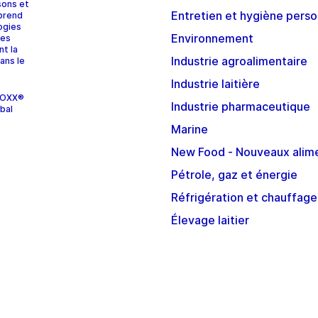
sons et
Entretien et hygiène perso
prend
ogies
Environnement
ces
nt la
Industrie agroalimentaire
ans le
Industrie laitière
STOXX®
Industrie pharmaceutique
bal
Marine
New Food - Nouveaux alim
Pétrole, gaz et énergie
Réfrigération et chauffage
Élevage laitier