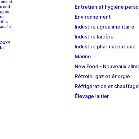
sons et
Entretien et hygiène perso
prend
ogies
Environnement
ces
nt la
Industrie agroalimentaire
ans le
Industrie laitière
STOXX®
Industrie pharmaceutique
bal
Marine
New Food - Nouveaux alim
Pétrole, gaz et énergie
Réfrigération et chauffage
Élevage laitier