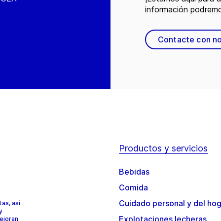
información podremo
Contacte con n
Productos y servicios
Bebidas
Comida
Cuidado personal y del ho
as, así
y
Explotaciones lecheras
mejoran