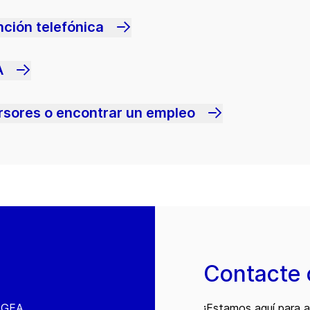
nción telefónica
A
ersores o encontrar un empleo
Contacte 
e GEA
¡Estamos aquí para 