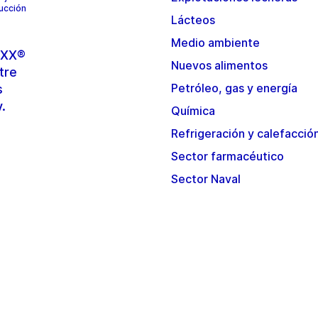
ducción
Lácteos
Medio ambiente
TOXX®
Nuevos alimentos
tre
Petróleo, gas y energía
s
y.
Química
Refrigeración y calefacció
Sector farmacéutico
Sector Naval