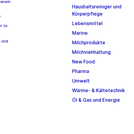
nserem
Haushaltsreiniger und
Körperpflege
n
Lebensmittel
r zu
Marine
t und
Milchprodukte
Milchviehhaltung
New Food
Pharma
Umwelt
Wärme- & Kältetechnik
Öl & Gas und Energie